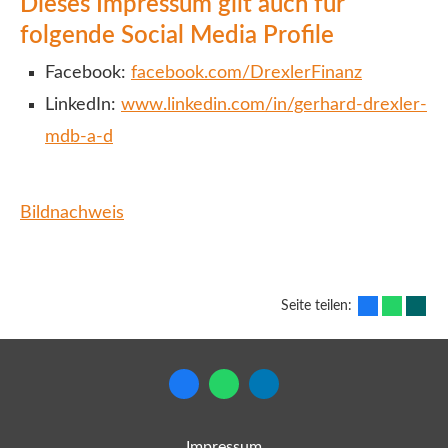
Dieses Impressum gilt auch für
folgende Social Media Profile
Facebook:
facebook.com/DrexlerFinanz
LinkedIn:
www.linkedin.com/in/gerhard-drexler-
mdb-a-d
Bildnachweis
Seite teilen:
Impressum