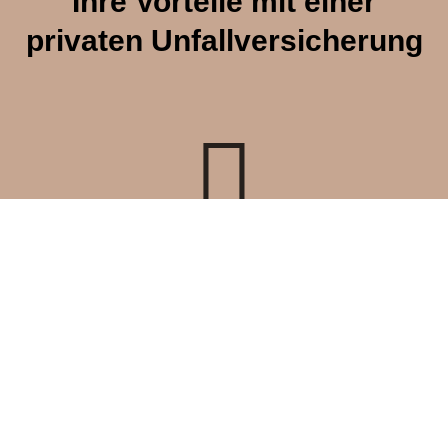
Ihre Vorteile mit einer
privaten Unfall­ver­si­che­rung
Schutz nach Bedarf
Mit speziellen Gliedertaxen für Handwerker
stellen Sie sicher, dass Sie im Falle des
Verlusts von für Ihre Arbeit relevanten Organen